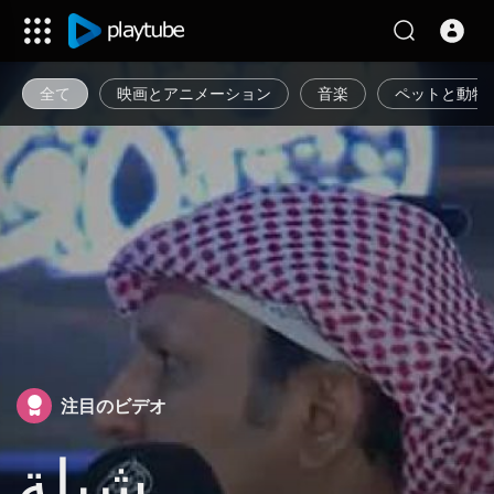
全て
映画とアニメーション
音楽
ペットと動物
注目のビデオ
شيلة