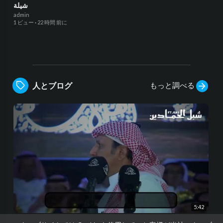
شيلة
admin
1 ビュー
·
22 時間 前に
もっと調べる
人とブログ
5:42
شيلة