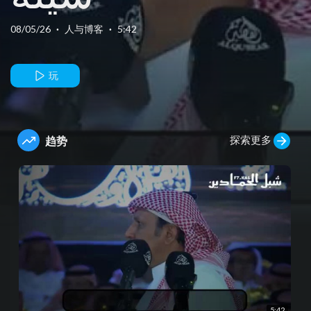
08/05/26
·
人与博客
·
5:42
玩
探索更多
趋势
5:42